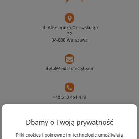
ul. Aleksandra Orłowskiego
32
04-830 Warszawa
detal@extremestyle.eu
+48 513 461 419
Moje konto
Dbamy o Twoją prywatność
Pliki cookies i pokrewne im technologie umożliwiają
Płatności i dostawa