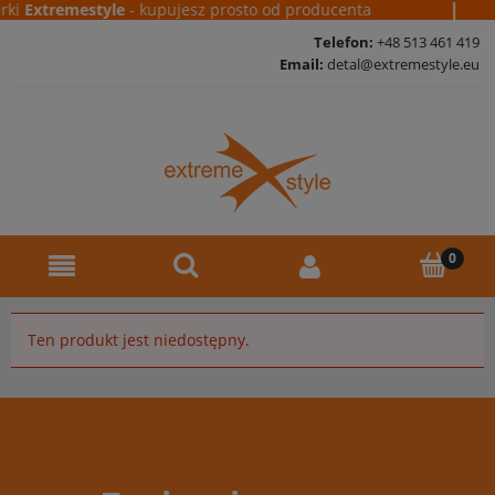
|
rki
Extremestyle
- kupujesz prosto od producenta
Telefon:
+48 513 461 419
Email:
detal@extremestyle.eu
Ten produkt jest niedostępny.