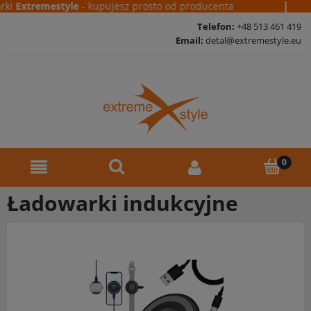
|
rki
Extremestyle
- kupujesz prosto od producenta
Telefon:
+48 513 461 419
Email:
detal@extremestyle.eu
Ładowarki indukcyjne