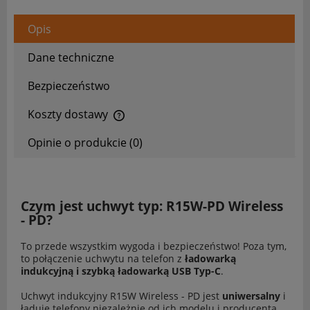
Opis
Dane techniczne
Bezpieczeństwo
Koszty dostawy
Cena nie zawiera ewentualnych kosztów płatności
Opinie o produkcie (0)
Czym jest uchwyt typ: R15W-PD Wireless
- PD?
To przede wszystkim wygoda i bezpieczeństwo! Poza tym,
to połączenie uchwytu na telefon z
ładowarką
indukcyjną i szybką ładowarką USB Typ-C
.
Uchwyt indukcyjny R15W Wireless - PD jest
uniwersalny
i
ładuje telefony niezależnie od ich modelu i producenta.