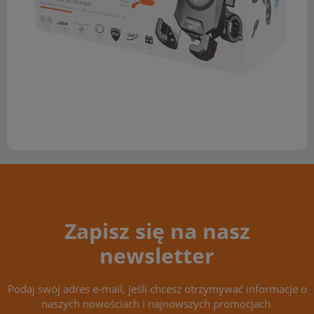
Zapisz się na nasz
newsletter
Podaj swój adres e-mail, jeśli chcesz otrzymywać informacje o
naszych nowościach i najnowszych promocjach.