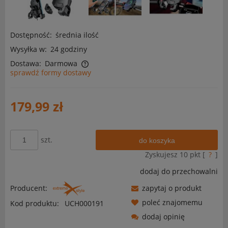
Dostępność:
średnia ilość
Wysyłka w:
24 godziny
Dostawa:
Darmowa
sprawdź formy dostawy
Cena nie zawiera ewentualnych kosztów płatności
179,99 zł
szt.
do koszyka
Zyskujesz
10
pkt [
?
]
dodaj do przechowalni
Producent:
zapytaj o produkt
poleć znajomemu
Kod produktu:
UCH000191
dodaj opinię