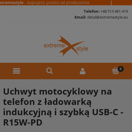
|
emestyle
- kupujesz prosto od producenta
Da
Telefon:
+48 513 461 419
Email:
detal@extremestyle.eu
Uchwyt motocyklowy na
telefon z ładowarką
indukcyjną i szybką USB-C -
R15W-PD