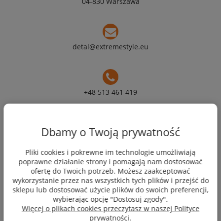
04-830 Warszawa
detal@extremestyle.eu
+48 513 461 419
Moje konto
Dbamy o Twoją prywatność
Pliki cookies i pokrewne im technologie umożliwiają
Płatności i dostawa
poprawne działanie strony i pomagają nam dostosować
ofertę do Twoich potrzeb. Możesz zaakceptować
wykorzystanie przez nas wszystkich tych plików i przejść do
Informacje
sklepu lub dostosować użycie plików do swoich preferencji,
wybierając opcję "Dostosuj zgody".
Więcej o plikach cookies przeczytasz w naszej Polityce
O nas
prywatności.