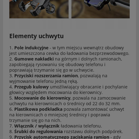
Elementy uchwytu
1.
Pole indukcyjne
- w tym miejscu wewnątrz obudowy
jest umieszczona cewka do ładowania bezprzewodowego.
2.
Gumowe nakładki
na górnym i dolnych ramionach,
zapobiegają rysowaniu się obudowy telefonu i
poprawiają trzymanie się go w uchwycie.
3.
Przyciski rozszerzania ramion
, pozwalają na
wyjmowanie telefonu jedną ręką.
4.
Przegub kulowy
umożliwiający obracanie i pochylanie
głowicy względem mocowania do kierownicy.
5.
Mocowanie do kierownicy
, pozwala na zamocowanie
uchwytu na kierownicach o średnicy od 22 do 32 mm.
6.
Plastikowa podkładka
pozwala zamontować uchwyt
na kierownicach o mniejszej średnicy i poprawia
trzymanie się go na nich.
7.
Włącznik / wyłącznik
ładowania telefonu.
8.
Śrubki do regulowania
rozstawu dolnych podpórek.
9.
Przycisk automatycznego zaciskania ramion
- gdy