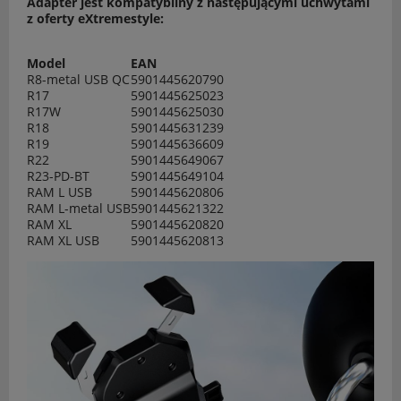
Adapter jest kompatybilny z następującymi uchwytami
z oferty eXtremestyle:
Model
EAN
R8-metal USB QC
5901445620790
R17
5901445625023
R17W
5901445625030
R18
5901445631239
R19
5901445636609
R22
5901445649067
R23-PD-BT
5901445649104
RAM L USB
5901445620806
RAM L-metal USB
5901445621322
RAM XL
5901445620820
RAM XL USB
5901445620813