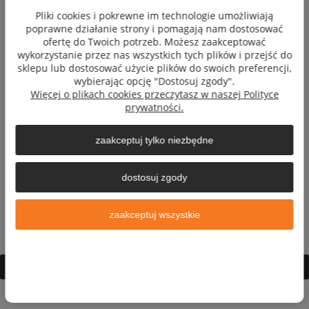
Pliki cookies i pokrewne im technologie umożliwiają
Płatności i dostawa
poprawne działanie strony i pomagają nam dostosować
ofertę do Twoich potrzeb. Możesz zaakceptować
wykorzystanie przez nas wszystkich tych plików i przejść do
Informacje
sklepu lub dostosować użycie plików do swoich preferencji,
wybierając opcję "Dostosuj zgody".
Więcej o plikach cookies przeczytasz w naszej Polityce
O nas
prywatności.
zaakceptuj tylko niezbędne
dostosuj zgody
© 2003-2026 eXtremestyle® | Wszystkie prawa zastrzeżone
| Nazwy innych firm i marek użyte w celach informacyjnych
zaakceptuj wszystkie
Ikony na stronie dostarczane przez
Font Awesome
pokaż pełną wersję strony
Sklep internetowy Shoper.pl