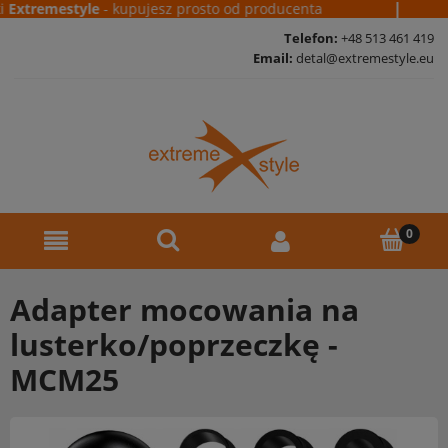
|
Extremestyle
- kupujesz prosto od producenta
Telefon:
+48 513 461 419
Email:
detal@extremestyle.eu
Adapter mocowania na
lusterko/poprzeczkę -
MCM25