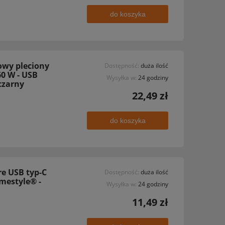
do koszyka
owy pleciony
Dostępność:
duża ilość
60 W - USB
Wysyłka w:
24 godziny
 czarny
22,49 zł
do koszyka
e USB typ-C
Dostępność:
duża ilość
emestyle® -
Wysyłka w:
24 godziny
11,49 zł