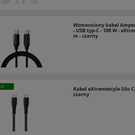
Wzmocniony kabel Amper
- USB typ-C - 100 W - eXtr
m - czarny
ść
Kabel eXtremestyle Silo C
czarny