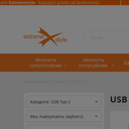
|
i
Extremestyle
- kupujesz prosto od producenta
Akcesoria
Akcesoria
Ka
samochodowe
motocyklowe
Strona główna
Kable
USB Typ-C
USB
Kategorie: USB Typ-C
Moc maksymalna: (wybierz)