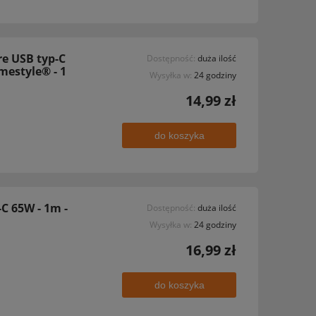
e USB typ-C
Dostępność:
duża ilość
emestyle® - 1
Wysyłka w:
24 godziny
14,99 zł
do koszyka
-C 65W - 1m -
Dostępność:
duża ilość
Wysyłka w:
24 godziny
16,99 zł
do koszyka