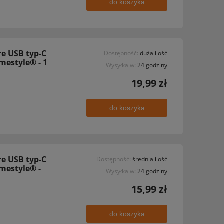
do koszyka
e USB typ-C
Dostępność:
duża ilość
emestyle® - 1
Wysyłka w:
24 godziny
19,99 zł
do koszyka
e USB typ-C
Dostępność:
średnia ilość
emestyle® -
Wysyłka w:
24 godziny
15,99 zł
do koszyka