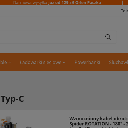
|
Darmowa wysyłka
już od 129 zł! Orlen Paczka
Tel
ble
Ładowarki sieciowe
Powerbanki
Słuchawk
 Typ-C
Wzmocniony kabel obrot
Spider ROTATION - 180° - 