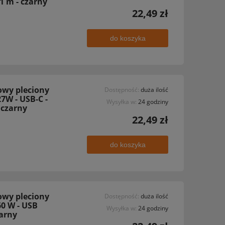
 1 m - czarny
22,49 zł
do koszyka
owy pleciony
Dostępność:
duża ilość
27W - USB-C -
Wysyłka w:
24 godziny
 czarny
22,49 zł
do koszyka
owy pleciony
Dostępność:
duża ilość
60 W - USB
Wysyłka w:
24 godziny
zarny