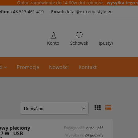
Opłać zamówienie do 14:00w dni robocze -
wysyłka tego sam
efon:
+48 513 461 419
Email:
detal@extremestyle.eu
(pusty)
i
Promocje
Nowości
Kontakt
owy pleciony
Dostępność:
duża ilość
27 W - USB
Wysyłka w:
24 godziny