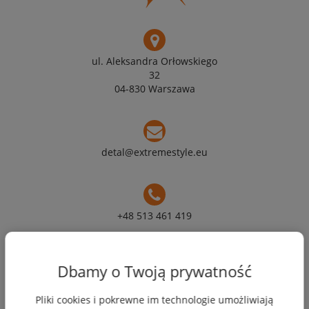
ul. Aleksandra Orłowskiego
32
04-830 Warszawa
detal@extremestyle.eu
+48 513 461 419
Moje konto
Dbamy o Twoją prywatność
Pliki cookies i pokrewne im technologie umożliwiają
Płatności i dostawa