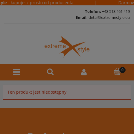
|
yle
- kupujesz prosto od producenta
Darmow
Telefon:
+48 513 461 419
Email:
detal@extremestyle.eu
Ten produkt jest niedostępny.