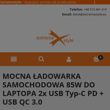
|
remestyle
- kupujesz prosto od producenta
D
Telefon:
+48 513 461 419
Email:
detal@extremestyle.eu
MOCNA ŁADOWARKA
SAMOCHODOWA 85W DO
LAPTOPA 2x USB Typ-C PD +
USB QC 3.0