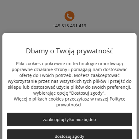
+48 513 461 419
Moje konto
Dbamy o Twoją prywatność
Pliki cookies i pokrewne im technologie umożliwiają
Płatności i dostawa
poprawne działanie strony i pomagają nam dostosować
ofertę do Twoich potrzeb. Możesz zaakceptować
wykorzystanie przez nas wszystkich tych plików i przejść do
Informacje
sklepu lub dostosować użycie plików do swoich preferencji,
wybierając opcję "Dostosuj zgody".
Więcej o plikach cookies przeczytasz w naszej Polityce
O nas
prywatności.
zaakceptuj tylko niezbędne
dostosuj zgody